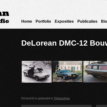
Home
Portfolio
Exposities
Publicaties
Bio
DeLorean DMC-12 Bouw
Dit bericht is geplaatst in
Tijdmachine
.