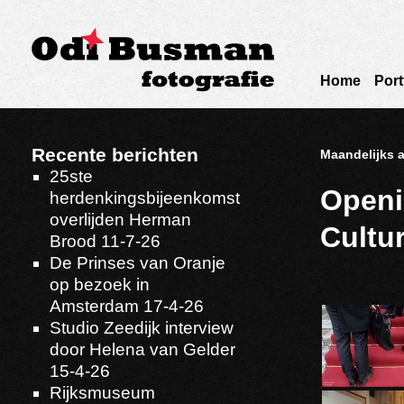
Home
Port
Recente berichten
Maandelijks a
25ste
Openi
herdenkingsbijeenkomst
overlijden Herman
Cultu
Brood 11-7-26
De Prinses van Oranje
op bezoek in
Amsterdam 17-4-26
Studio Zeedijk interview
door Helena van Gelder
15-4-26
Rijksmuseum