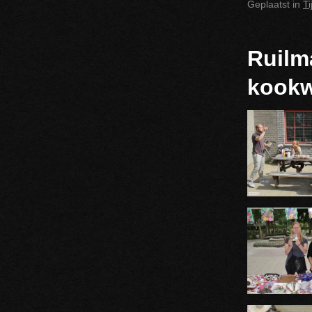
Geplaatst in
T
Ruilm
kookw