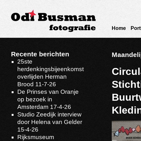
Home
Port
Recente berichten
Maandeli
25ste
herdenkingsbijeenkomst
Circu
overlijden Herman
Stich
Brood 11-7-26
De Prinses van Oranje
Buurt
op bezoek in
Amsterdam 17-4-26
Kledi
Studio Zeedijk interview
door Helena van Gelder
15-4-26
Rijksmuseum