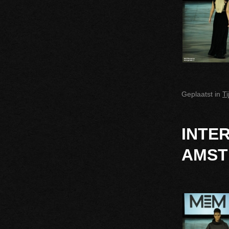
Geplaatst in
T
INTE
AMST