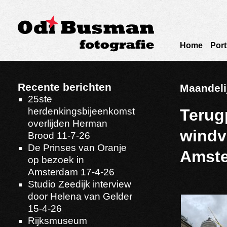
Home
Port
Recente berichten
Maandeli
25ste
herdenkingsbijeenkomst
Terug
overlijden Herman
windv
Brood 11-7-26
De Prinses van Oranje
Amste
op bezoek in
Amsterdam 17-4-26
Studio Zeedijk interview
door Helena van Gelder
15-4-26
Rijksmuseum