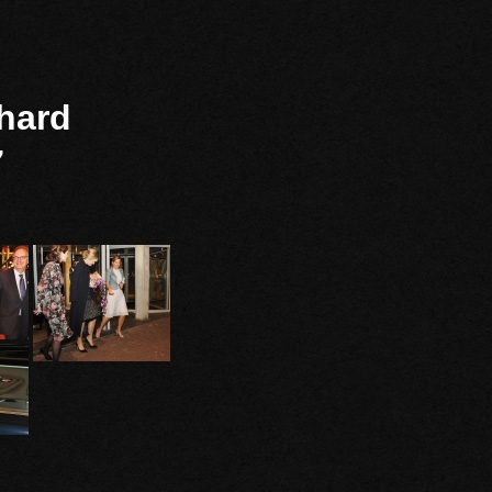
hard
7