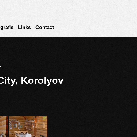
grafie
Links
Contact
r
City, Korolyov