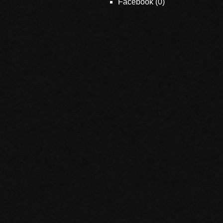
Facebook (
0
)